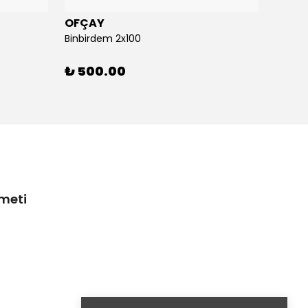
OFÇAY
OFÇA
Binbirdem 2x100
Binbir
₺ 500.00
₺ 30
zmeti