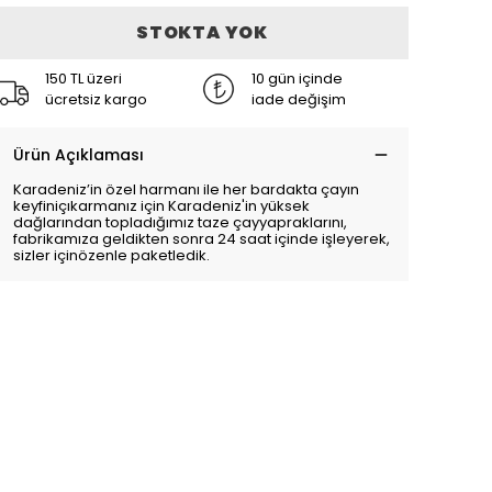
STOKTA YOK
150 TL üzeri
10 gün içinde
ücretsiz kargo
iade değişim
Ürün Açıklaması
Karadeniz’in özel harmanı ile her bardakta çayın
keyfiniçıkarmanız için Karadeniz'in yüksek
dağlarından topladığımız taze çayyapraklarını,
fabrikamıza geldikten sonra 24 saat içinde işleyerek,
sizler içinözenle paketledik.