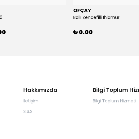
OFÇAY
00
Ballı Zencefilli Ihlamur
00
₺ 0.00
Hakkımızda
Bilgi Toplum Hi
İletişim
Bilgi Toplum Hizmeti
S.S.S