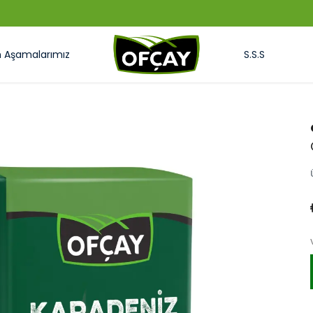
OFÇAY'LA TAZELEYELİM Mİ ?
m Aşamalarımız
S.S.S