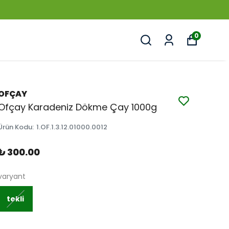
0
OFÇAY
Ofçay Karadeniz Dökme Çay 1000g
Ürün Kodu
:
1.OF.1.3.12.01000.0012
₺ 300.00
varyant
tekli