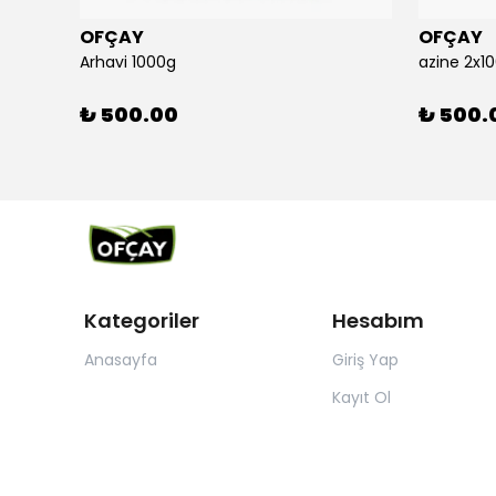
OFÇAY
OFÇAY
Arhavi 1000g
azine 2x1
₺ 500.00
₺ 500.
Kategoriler
Hesabım
Anasayfa
Giriş Yap
Kayıt Ol