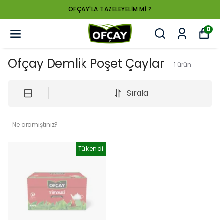
OFÇAY'LA TAZELEYELİM Mİ ?
0
Ofçay Demlik Poşet Çaylar
1
ürün
Sırala
Tükendi