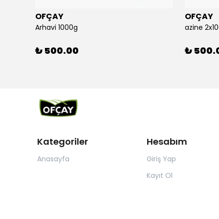
OFÇAY
OFÇAY
Arhavi 1000g
azine 2x1
₺ 500.00
₺ 500.
Kategoriler
Hesabım
Anasayfa
Giriş Yap
Kayıt Ol