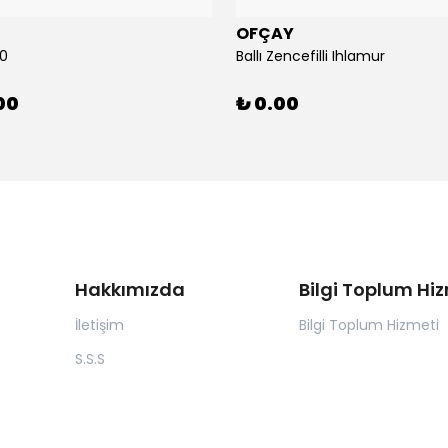
OFÇAY
00
Ballı Zencefilli Ihlamur
00
₺ 0.00
Hakkımızda
Bilgi Toplum Hi
İletişim
Bilgi Toplum Hizmeti
S.S.S