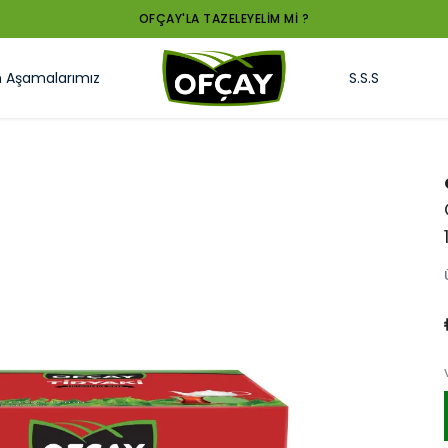
OFÇAY'LA TAZELEYELİM Mİ ?
m Aşamalarımız
S.S.S