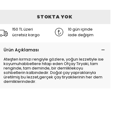
STOKTA YOK
150 TL üzeri
10 gün içinde
ücretsiz kargo
iade değişim
Ürün Açıklaması
Ateşten kırmızı rengiyle gözlere, yoğun lezzetiyle ise
koyumuhabbetlere hitap eden Ofçay Tiryaki, tam
renginde, tam deminde, bir demliklekoyu
sohbetlerin kalbindedir. Doğal çay yapraklarıyla
üretilmiş bu lezzet,gerçek çay tiryakilerinin her dem
demliklerindedir.