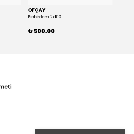
OFÇAY
OFÇA
Binbirdem 2x100
Binbir
₺ 500.00
₺ 30
zmeti