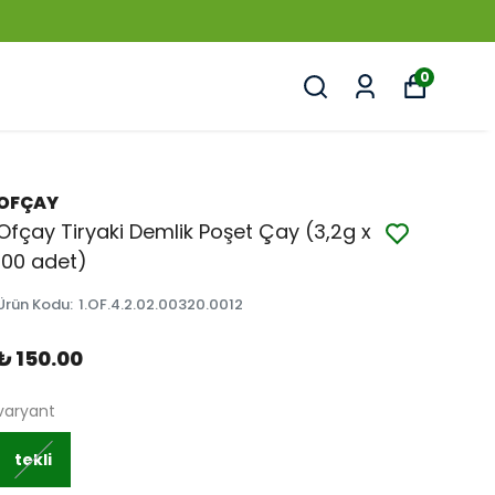
0
OFÇAY
Ofçay Tiryaki Demlik Poşet Çay (3,2g x
100 adet)
Ürün Kodu
:
1.OF.4.2.02.00320.0012
₺ 150.00
varyant
tekli