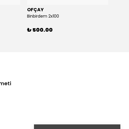
OFÇAY
OFÇA
Binbirdem 2x100
Binbir
₺ 500.00
₺ 30
zmeti