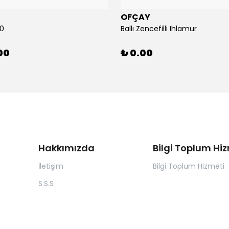
OFÇAY
00
Ballı Zencefilli Ihlamur
00
₺ 0.00
Hakkımızda
Bilgi Toplum Hi
İletişim
Bilgi Toplum Hizmeti
S.S.S