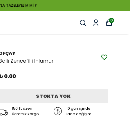
0
OFÇAY
Ballı Zencefilli Ihlamur
₺ 0.00
STOKTA YOK
150 TL üzeri
10 gün içinde
ücretsiz kargo
iade değişim