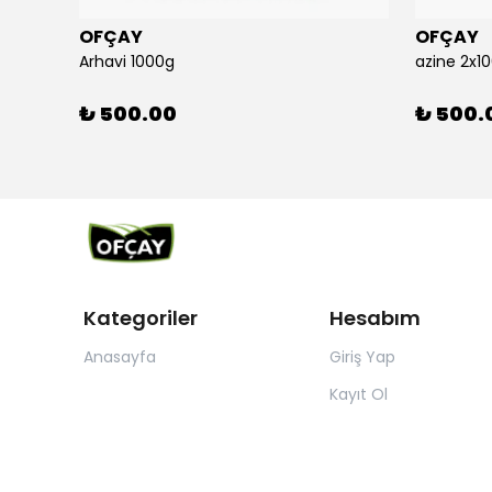
OFÇAY
OFÇAY
Arhavi 1000g
azine 2x1
₺ 500.00
₺ 500.
Kategoriler
Hesabım
Anasayfa
Giriş Yap
Kayıt Ol