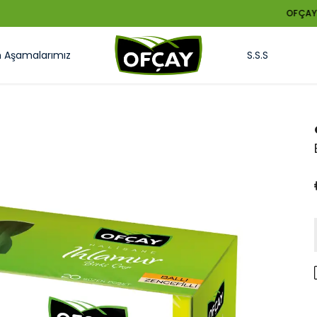
OFÇAY'LA TAZELEYELİM Mİ ?
m Aşamalarımız
S.S.S