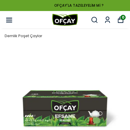
OFÇAY'LA TAZELEYELİM Mİ ?
0
Demlik Poşet Çaylar