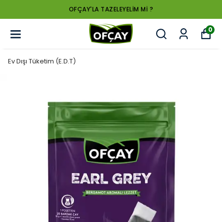
OFÇAY'LA TAZELEYELİM Mİ ?
0
Ev Dışı Tüketim (E.D.T)