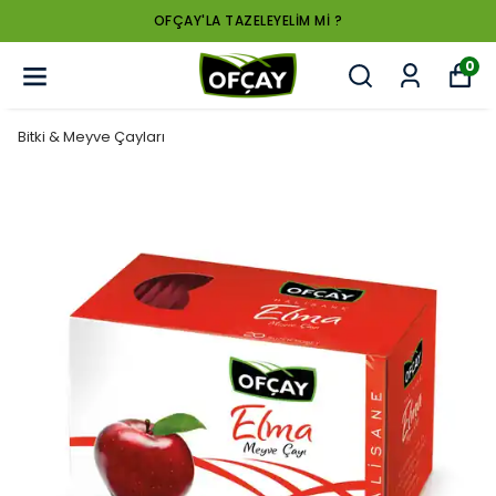
OFÇAY'LA TAZELEYELİM Mİ ?
0
Bitki & Meyve Çayları