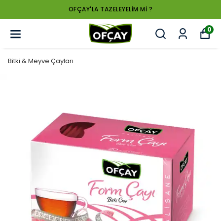
OFÇAY'LA TAZELEYELİM Mİ ?
0
Bitki & Meyve Çayları