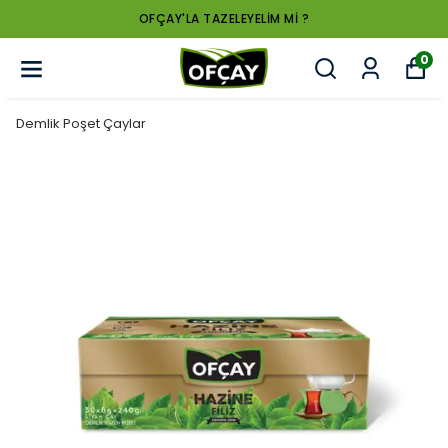
OFÇAY'LA TAZELEYELİM Mİ ?
0
Demlik Poşet Çaylar