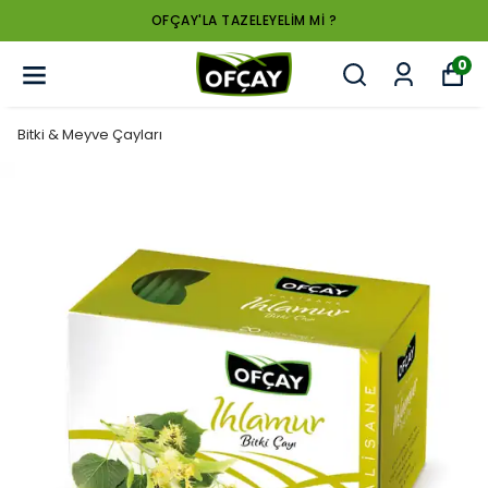
OFÇAY'LA TAZELEYELİM Mİ ?
0
Bitki & Meyve Çayları