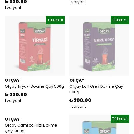
₺ 200.00
1 varyant
1 varyant
Tükendi
Tükendi
OFÇAY
OFÇAY
Ofçay Tiryaki Dökme Çay 500g
Ofçay Earl Grey Dökme Çay
500g
₺ 200.00
₺ 300.00
1 varyant
1 varyant
OFÇAY
Tükendi
Ofçay Çamlıca Filizi Dökme
Çay 1000g