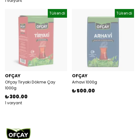
1 varyant
Tükendi
Tükendi
OFÇAY
OFÇAY
Ofçay Tiryaki Dökme Çay
Arhavi 1000g
1000g
₺ 500.00
₺ 300.00
1 varyant