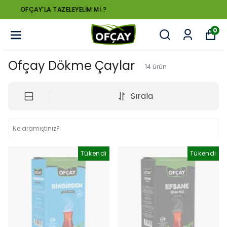
OFÇAY'LA TAZELEYELİM Mİ ?
0
Ofçay Dökme Çaylar
14
ürün
Sırala
Tükendi
Tükendi