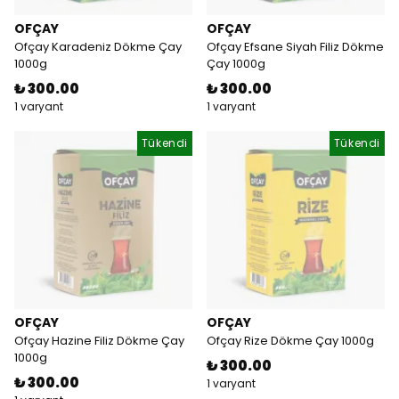
OFÇAY
OFÇAY
Ofçay Karadeniz Dökme Çay
Ofçay Efsane Siyah Filiz Dökme
1000g
Çay 1000g
₺ 300.00
₺ 300.00
1 varyant
1 varyant
Tükendi
Tükendi
OFÇAY
OFÇAY
Ofçay Hazine Filiz Dökme Çay
Ofçay Rize Dökme Çay 1000g
1000g
₺ 300.00
₺ 300.00
1 varyant