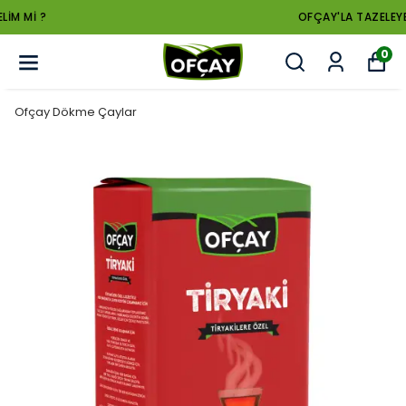
OFÇAY'LA TAZELEYELİM Mİ ?
0
Ofçay Dökme Çaylar