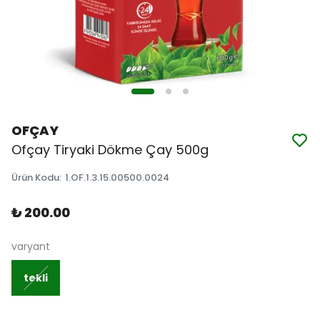
OFÇAY
Ofçay Tiryaki Dökme Çay 500g
Ürün Kodu
:
1.OF.1.3.15.00500.0024
₺ 200.00
varyant
tekli