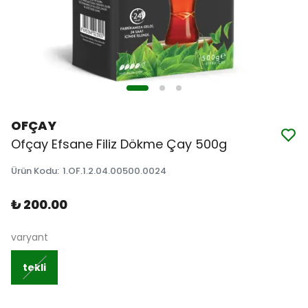
OFÇAY
Ofçay Efsane Filiz Dökme Çay 500g
Ürün Kodu
:
1.OF.1.2.04.00500.0024
₺ 200.00
varyant
tekli