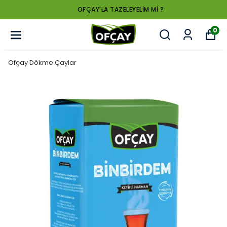
OFÇAY'LA TAZELEYELİM Mİ ?
0
Ofçay Dökme Çaylar