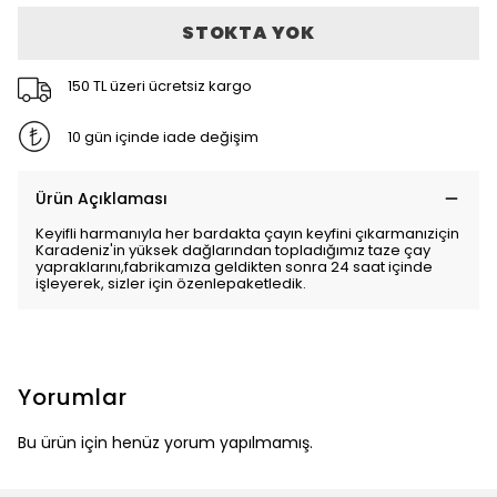
STOKTA YOK
150 TL üzeri ücretsiz kargo
10 gün içinde iade değişim
Ürün Açıklaması
Keyifli harmanıyla her bardakta çayın keyfini çıkarmanıziçin
Karadeniz'in yüksek dağlarından topladığımız taze çay
yapraklarını,fabrikamıza geldikten sonra 24 saat içinde
işleyerek, sizler için özenlepaketledik.
Yorumlar
Bu ürün için henüz yorum yapılmamış.