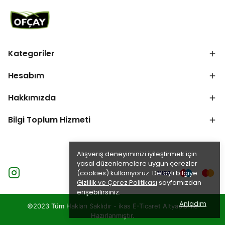
Kategoriler
Hesabım
Hakkımızda
Bilgi Toplum Hizmeti
Alışveriş deneyiminizi iyileştirmek için
yasal düzenlemelere uygun çerezler
(cookies) kullanıyoruz. Detaylı bilgiye
Gizlilik ve Çerez Politikası
sayfamızdan
erişebilirsiniz.
Anladım
©2023 Tüm Hakları Saklıdır - ikas E-Ticaret
Altyapısı ile
Hazırlanmıştır.