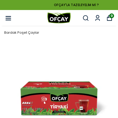
OFÇAY'LA TAZELEYELİM Mİ ?
0
Bardak Poşet Çaylar